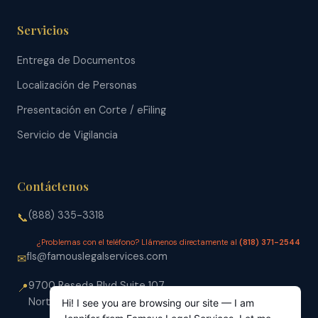
Servicios
Entrega de Documentos
Localización de Personas
Presentación en Corte / eFiling
Servicio de Vigilancia
Contáctenos
(888) 335-3318
📞
¿Problemas con el teléfono? Llámenos directamente al
(818) 371-2544
fls@famouslegalservices.com
✉
9700 Reseda Blvd Suite 107
📍
Northridge, CA 91324