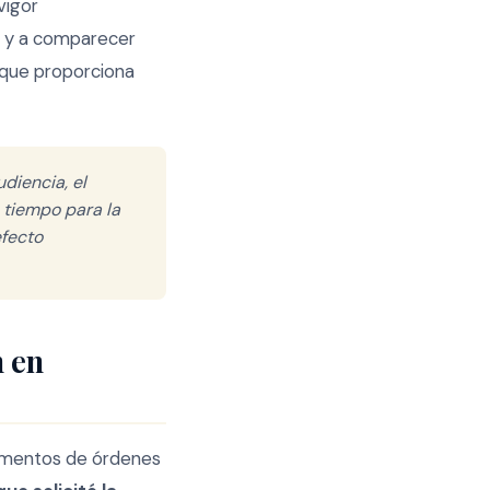
vigor
n y a comparecer
o que proporciona
diencia, el
 tiempo para la
efecto
 en
cumentos de órdenes