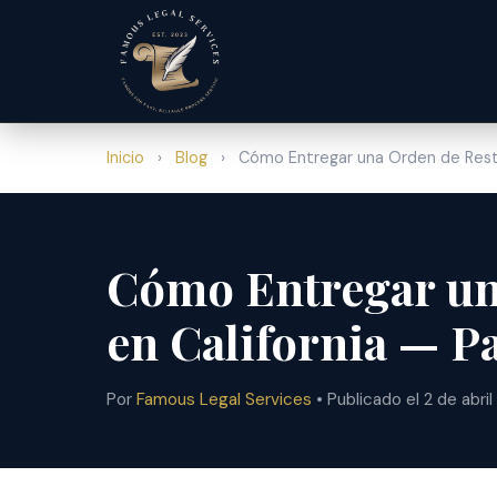
Inicio
›
Blog
›
Cómo Entregar una Orden de Restri
Cómo Entregar un
en California — P
Por
Famous Legal Services
• Publicado el 2 de abri