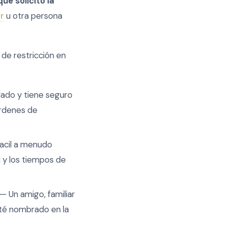
que solicitó la
r
u otra persona
de restricción en
dado y tiene seguro
órdenes de
uacil a menudo
d y los tiempos de
— Un amigo, familiar
té nombrado en la