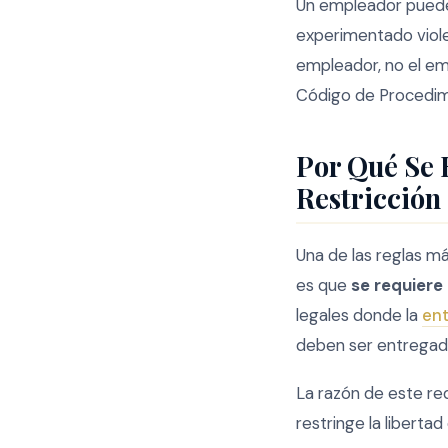
Un empleador puede
experimentado violen
empleador, no el emp
Código de Procedimi
Por Qué Se 
Restricción
Una de las reglas má
es que
se requiere
legales donde la
ent
deben ser entregada
La razón de este req
restringe la liberta